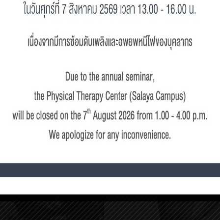
ลาคม 4, 2022
กันยายน 7, 2022
องเสื่อมก่อนวัย ภัยเงียบ
อายุน้อยเป็นโรคหลอดเลื
ัว
สมองได้ (stroke in the
young)
Read more
0
Rea