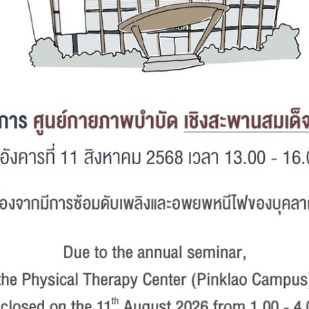
Facebook
า
ศูนย์กายภาพบำบัด ศาลายา