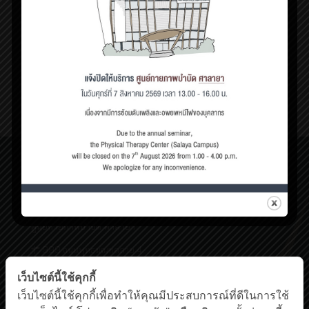
ตุลาคม 1, 2018
พาร์กินสันกับการออกกำลังกาย
โรคพาร์กินสัน (Parkinson’s
[…]
1
Read more
ศูนย์กายภาพบำบัด เชิงสะพานสมเด็จพระปิ่นเกล้า
198/2 ถนนสมเด็จพระปิ่นเกล้า,
แขวงบางยี่ขัน เขตบางพลัด กรุงเทพฯ 10700
โทรศัพท์ : 0-63-520-5151
ศูนย์กายภาพบำบัด ศาลายา
999 ถนนพุทธมณฑลสาย 4
ต.ศาลายา อ.พุทธมณฑล นครปฐม 73170
เว็บไซต์นี้ใช้คุกกี้
โทรศัพท์ : 0-2441-5450 โทรสาร : 0-2441-5454
Facebook
YouTube
เว็บไซต์นี้ใช้คุกกี้เพื่อทำให้คุณมีประสบการณ์ที่ดีในการใช้