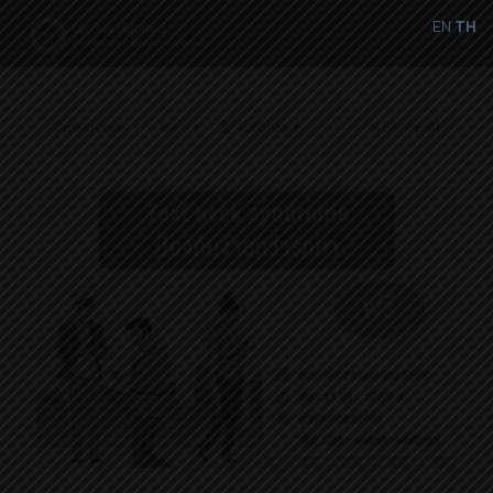
EN
TH
Categories
Tags
Authors
Show all