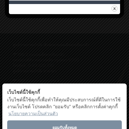
ยิ่งก้มเล่นมือถือ ยิ่งเสี่ยงเป็น “Text neck syndrome”
20
Read more
ศูนย์กายภาพบำบัด เชิงสะพานสมเด็จพระปิ่นเกล้า
198/2 ถนนสมเด็จพระปิ่นเกล้า,
แขวงบางยี่ขัน เขตบางพลัด กรุงเทพฯ 10700
โทรศัพท์ : 0-63-520-5151
ศูนย์กายภาพบำบัด ศาลายา
999 ถนนพุทธมณฑลสาย 4
ต.ศาลายา อ.พุทธมณฑล นครปฐม 73170
โทรศัพท์ : 0-2441-5450 โทรสาร : 0-2441-5454
เว็บไซต์นี้ใช้คุกกี้
Facebook
YouTube
เว็บไซต์นี้ใช้คุกกี้เพื่อทำให้คุณมีประสบการณ์ที่ดีในการใช้
งานเว็บไซต์ โปรดคลิก “ยอมรับ” หรือคลิกการตั้งค่าคุกกี้
นโยบายความเป็นส่วนตัว
ยอมรับทั้งหมด