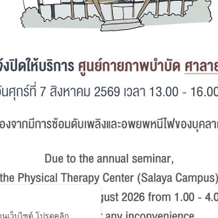
Facebook
า
ศูนย์กายภาพบำบัด ศาลายา
999 ถนนพุทธมณฑลสาย 4
ต.ศาลายา อ.พุทธมณฑล นครปฐม 73170
โทรศัพท์ : 0-2441-5450 โทรสาร : 0-2441-5454
้งานเว็บไซต์ โปรดคลิก