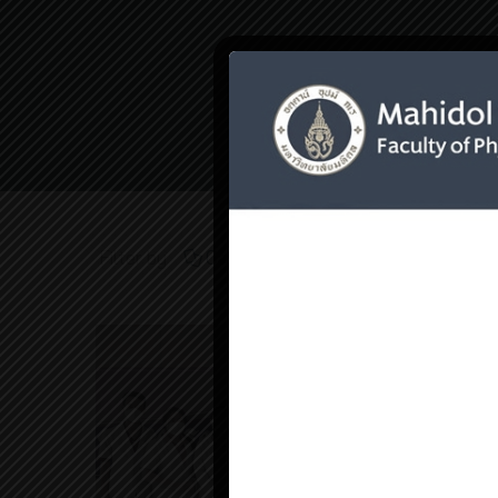
Home
การให้บ
Filter by
Categories
Tags
Auth