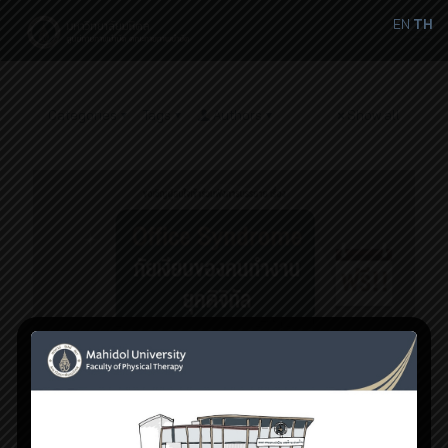
EN
TH
Categories
Tags
Authors
Show all