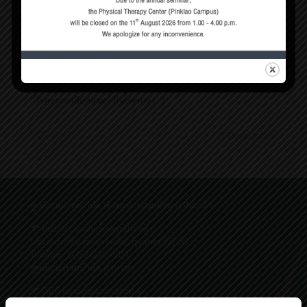
กุมภาพันธ์ 23, 2021
โรคหลอดเลือดสมอง ทำอย่างไรฟื้นตัวได้เร็ว
โรคหลอดเลือดสมองเป็นโรคทาง
[…]
0
Read more
ศูนย์กายภาพบำบัด เชิงสะพานสมเด็จพระปิ่นเกล้า
198/2 ถนนสมเด็จพระปิ่นเกล้า,
แขวงบางยี่ขัน เขตบางพลัด กรุงเทพฯ 10700
โทรศัพท์ : 0-63-520-5151
ศูนย์กายภาพบำบัด ศาลายา
999 ถนนพุทธมณฑลสาย 4
ต.ศาลายา อ.พุทธมณฑล นครปฐม 73170