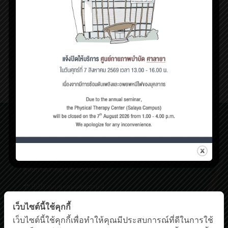
เมษายน 21, 2023
โรคโพรงกระดูกสันหลังตีบแคบ (lumbar stenosis)
4
Read more
ศูนย์กายภาพบำบัด เชิงสะพานสมเด็จพระปิ่นเกล้า
198/2 ถนนสมเด็จพระปิ่นเกล้า,
แขวงบางยี่ขัน เขตบางพลัด กรุงเทพฯ 10700
โทรศัพท์ : 0-63-520-5151
ศูนย์กายภาพบำบัด ศาลายา
999 ถนนพุทธมณฑลสาย 4
ต.ศาลายา อ.พุทธมณฑล นครปฐม 73170
เว็บไซต์นี้ใช้คุกกี้
โทรศัพท์ : 0-2441-5450 โทรสาร : 0-2441-5454
Facebook
YouTube
เว็บไซต์นี้ใช้คุกกี้เพื่อทำให้คุณมีประสบการณ์ที่ดีในการใช้