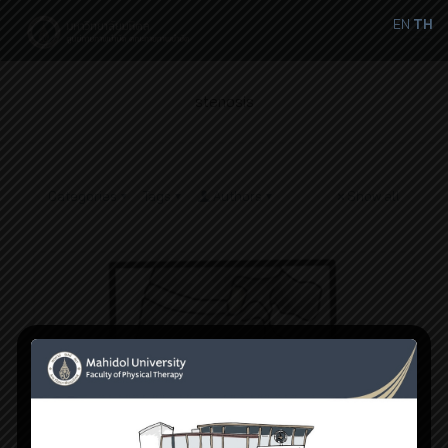
EN
TH
stenosis
Categories
Tags
Authors
Show all