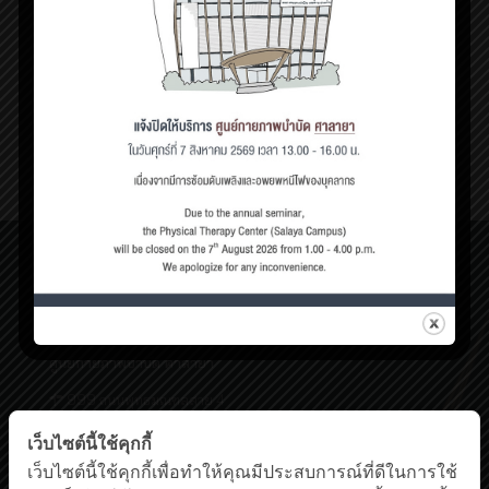
มีนาคม 3, 2023
แก้ปวดหลังส่วนล่างด้วยการยืดข้อสะโพก
6
Read more
ศูนย์กายภาพบำบัด เชิงสะพานสมเด็จพระปิ่นเกล้า
198/2 ถนนสมเด็จพระปิ่นเกล้า,
แขวงบางยี่ขัน เขตบางพลัด กรุงเทพฯ 10700
โทรศัพท์ : 0-63-520-5151
ศูนย์กายภาพบำบัด ศาลายา
999 ถนนพุทธมณฑลสาย 4
ต.ศาลายา อ.พุทธมณฑล นครปฐม 73170
เว็บไซต์นี้ใช้คุกกี้
โทรศัพท์ : 0-2441-5450 โทรสาร : 0-2441-5454
Facebook
YouTube
เว็บไซต์นี้ใช้คุกกี้เพื่อทำให้คุณมีประสบการณ์ที่ดีในการใช้