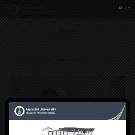
EN
TH
ตกหมอน
Categories
Tags
Authors
Show all