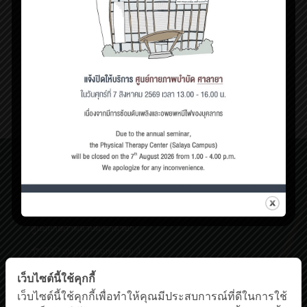
ตุลาคม 5, 2022
คอตกหมอนทำอย่างไรดี ????
0
Read more
ศูนย์กายภาพบำบัด เชิงสะพานสมเด็จพระปิ่นเกล้า
198/2 ถนนสมเด็จพระปิ่นเกล้า,
แขวงบางยี่ขัน เขตบางพลัด กรุงเทพฯ 10700
โทรศัพท์ : 0-63-520-5151
ศูนย์กายภาพบำบัด ศาลายา
999 ถนนพุทธมณฑลสาย 4
ต.ศาลายา อ.พุทธมณฑล นครปฐม 73170
เว็บไซต์นี้ใช้คุกกี้
โทรศัพท์ : 0-2441-5450 โทรสาร : 0-2441-5454
Facebook
YouTube
เว็บไซต์นี้ใช้คุกกี้เพื่อทำให้คุณมีประสบการณ์ที่ดีในการใช้