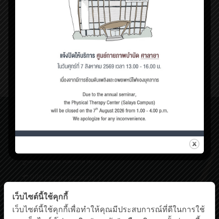
พฤษภาคม 20, 2021
ภาวะเท้าแบนในเด็ก
เมื่อเด็กเจริญเติบโตถึงวัย
[…]
1
Read more
ศูนย์กายภาพบำบัด เชิงสะพานสมเด็จพระปิ่นเกล้า
198/2 ถนนสมเด็จพระปิ่นเกล้า,
แขวงบางยี่ขัน เขตบางพลัด กรุงเทพฯ 10700
โทรศัพท์ : 0-63-520-5151
ศูนย์กายภาพบำบัด ศาลายา
999 ถนนพุทธมณฑลสาย 4
ต.ศาลายา อ.พุทธมณฑล นครปฐม 73170
เว็บไซต์นี้ใช้คุกกี้
โทรศัพท์ : 0-2441-5450 โทรสาร : 0-2441-5454
Facebook
YouTube
เว็บไซต์นี้ใช้คุกกี้เพื่อทำให้คุณมีประสบการณ์ที่ดีในการใช้