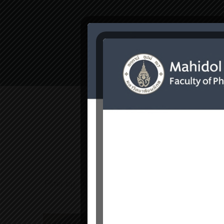
Home
การให้บ
Filter by
Categories
Tags
Auth