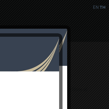
EN
TH
ษ
ติดต่อเรา
TH
Show all