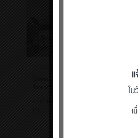
พฤ
ธันวาคม 26, 2019
โรคห
โรคหลอดเลือดสมองและการ
แต่รั
รักษาด้วยคลื่นแม่เหล็กไฟฟ้า
เข้าใ
การรักษาทางกายภาพบำบัดจำเป
ในปัจ
[…]
[…]
0
Read more
0