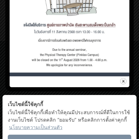
เด็กช่วง 1 ขวบปีแรกถือว่าเ
[…]
2
Read more
ศูนย์กายภาพบำบัด เชิงสะพานสมเด็จพระปิ่นเกล้า
198/2 ถนนสมเด็จพระปิ่นเกล้า,
แขวงบางยี่ขัน เขตบางพลัด กรุงเทพฯ 10700
โทรศัพท์ : 0-63-520-5151
ศูนย์กายภาพบำบัด ศาลายา
999 ถนนพุทธมณฑลสาย 4
ต.ศาลายา อ.พุทธมณฑล นครปฐม 73170
โทรศัพท์ : 0-2441-5450 โทรสาร : 0-2441-5454
เว็บไซต์นี้ใช้คุกกี้
Facebook
YouTube
เว็บไซต์นี้ใช้คุกกี้เพื่อทำให้คุณมีประสบการณ์ที่ดีในการใช้
งานเว็บไซต์ โปรดคลิก “ยอมรับ” หรือคลิกการตั้งค่าคุกกี้
นโยบายความเป็นส่วนตัว