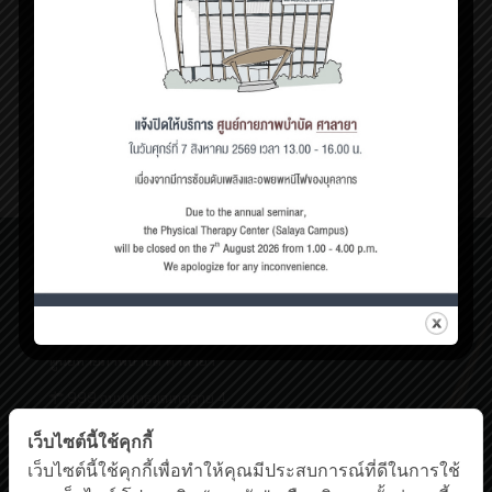
กันยายน 20, 2021
ธาราบำบัดในเด็กซีพี ช่วยอะไรได้บ้าง
ธาราบำบัด หรือ hydrotherap
[…]
2
Read more
ศูนย์กายภาพบำบัด เชิงสะพานสมเด็จพระปิ่นเกล้า
198/2 ถนนสมเด็จพระปิ่นเกล้า,
แขวงบางยี่ขัน เขตบางพลัด กรุงเทพฯ 10700
โทรศัพท์ : 0-63-520-5151
ศูนย์กายภาพบำบัด ศาลายา
999 ถนนพุทธมณฑลสาย 4
ต.ศาลายา อ.พุทธมณฑล นครปฐม 73170
เว็บไซต์นี้ใช้คุกกี้
โทรศัพท์ : 0-2441-5450 โทรสาร : 0-2441-5454
Facebook
YouTube
เว็บไซต์นี้ใช้คุกกี้เพื่อทำให้คุณมีประสบการณ์ที่ดีในการใช้