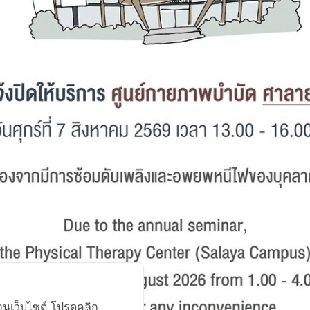
Facebook
า
ศูนย์กายภาพบำบัด ศาลายา
999 ถนนพุทธมณฑลสาย 4
ต.ศาลายา อ.พุทธมณฑล นครปฐม 73170
โทรศัพท์ : 0-2441-5450 โทรสาร : 0-2441-5454
้งานเว็บไซต์ โปรดคลิก