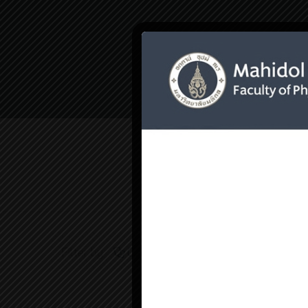
Home
การให้บ
Filter by
Categories
Tags
Auth