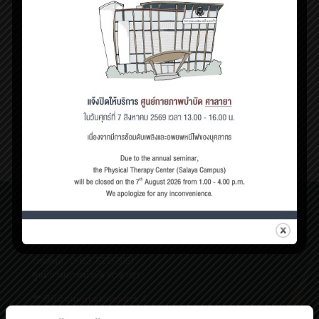
พฤษภาคม 3, 2022
การรักษาทางกายภาพบำบัดในผู้ป่วยโรคปลอกประสาทเสื่อม
แข็ง
จากบทความก่อนหน้าเรื่อง “โ
[…]
0
Read more
ศูนย์กายภาพบำบัด เชิงสะพานสมเด็จพระปิ่นเกล้า
198/2 ถนนสมเด็จพระปิ่นเกล้า,
แขวงบางยี่ขัน เขตบางพลัด กรุงเทพฯ 10700
โทรศัพท์ : 0-63-520-5151
ศูนย์กายภาพบำบัด ศาลายา
999 ถนนพุทธมณฑลสาย 4
ต.ศาลายา อ.พุทธมณฑล นครปฐม 73170