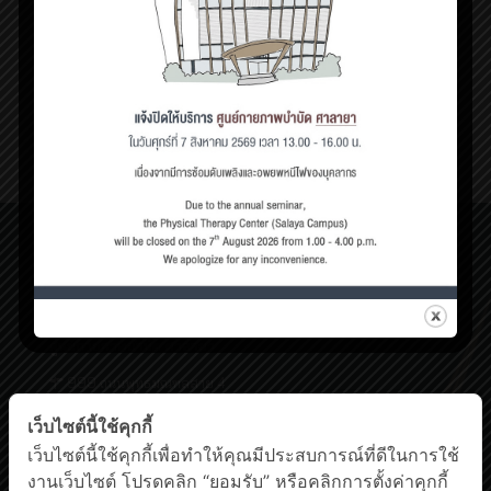
กันยายน 24, 2025
พิธีวางพวงมาลาถวายสักการะพระราชานุสาวรีย์ สมเด็จพระมหิ
ตลาธิเบศร อดุลยเดชวิกรม พระบรมราชชนก เนื่องใน “วัน
มหิดล” ปี 2568
28
Read more
ศูนย์กายภาพบำบัด เชิงสะพานสมเด็จพระปิ่นเกล้า
198/2 ถนนสมเด็จพระปิ่นเกล้า,
แขวงบางยี่ขัน เขตบางพลัด กรุงเทพฯ 10700
โทรศัพท์ : 0-63-520-5151
ศูนย์กายภาพบำบัด ศาลายา
999 ถนนพุทธมณฑลสาย 4
ต.ศาลายา อ.พุทธมณฑล นครปฐม 73170
โทรศัพท์ : 0-2441-5450 โทรสาร : 0-2441-5454
เว็บไซต์นี้ใช้คุกกี้
Facebook
YouTube
เว็บไซต์นี้ใช้คุกกี้เพื่อทำให้คุณมีประสบการณ์ที่ดีในการใช้
งานเว็บไซต์ โปรดคลิก “ยอมรับ” หรือคลิกการตั้งค่าคุกกี้