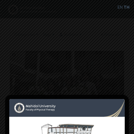
EN
TH
Categories
Tags
Authors
Show all