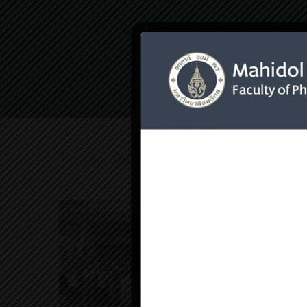
Home
การให้บ
Filter by
Categories
Tags
Auth