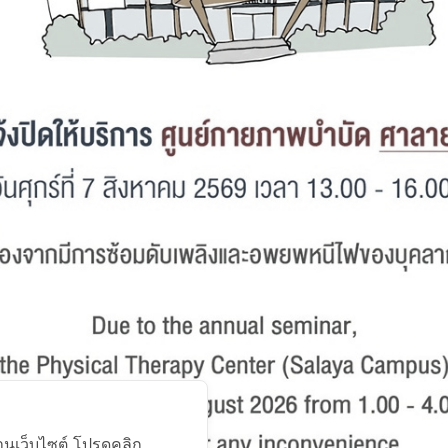
Facebook
า
ศูนย์กายภาพบำบัด ศาลายา
999 ถนนพุทธมณฑลสาย 4
ต.ศาลายา อ.พุทธมณฑล นครปฐม 73170
โทรศัพท์ : 0-2441-5450 โทรสาร : 0-2441-5454
้งานเว็บไซต์ โปรดคลิก