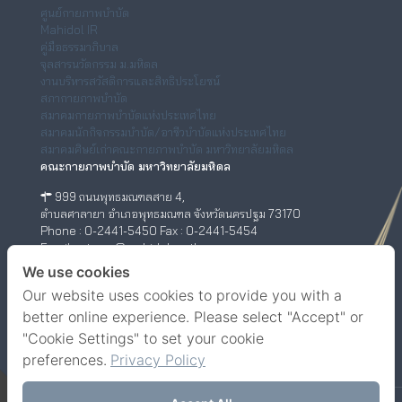
ศูนย์กายภาพบำบัด
Mahidol IR
คู่มือธรรมาภิบาล
จุลสารนวัตกรรม ม.มหิดล
งานบริหารสวัสดิการและสิทธิประโยชน์
สภากายภาพบำบัด
สมาคมกายภาพบำบัดแห่งประเทศไทย
สมาคมนักกิจกรรมบำบัด/อาชีวบำบัดแห่งประเทศไทย
สมาคมศิษย์เก่าคณะกายภาพบำบัด มหาวิทยาลัยมหิดล
คณะกายภาพบำบัด มหาวิทยาลัยมหิดล
999 ถนนพุทธมณฑลสาย 4,
ตำบลศาลายา อำเภอพุทธมณฑล จังหวัดนครปฐม 73170
Phone : 0-2441-5450 Fax : 0-2441-5454
Email : ptwww@mahidol.ac.th
ศูนย์กายภาพบำบัด (เชิงสะพานสมเด็จพระปิ่นเกล้า)
We use cookies
Our website uses cookies to provide you with a
198/2 ถนนสมเด็จพระปิ่นเกล้า,
แขวงบางยี่ขัน เขตบางพลัด กรุงเทพฯ 10700
better online experience. Please select "Accept" or
Phone : 0-63-520-5151
"Cookie Settings" to set your cookie
Facebook
YouTube
preferences.
Privacy Policy