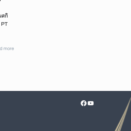
มสกิ
์ PT
d more
Facebook
YouTube