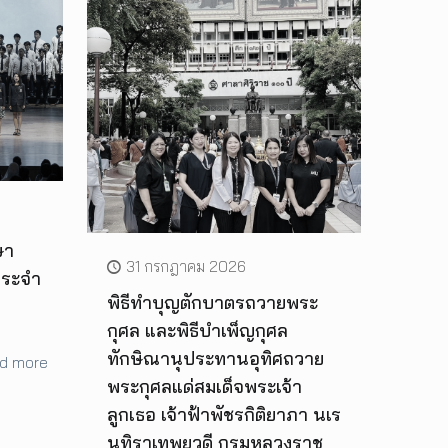
ษา
31 กรกฎาคม 2026
ประจำ
พิธีทำบุญตักบาตรถวายพระ
กุศล และพิธีบำเพ็ญกุศล
ทักษิณานุประทานอุทิศถวาย
d more
พระกุศลแด่สมเด็จพระเจ้า
ลูกเธอ เจ้าฟ้าพัชรกิติยาภา นเร
นทิราเทพยวดี กรมหลวงราช