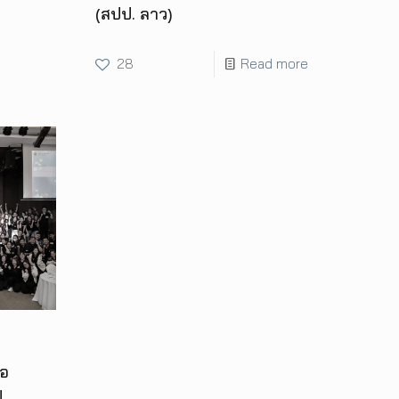
(สปป. ลาว)
28
Read more
่อ
ี