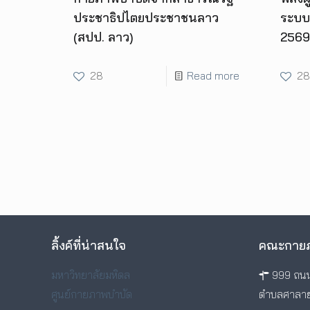
ประชาธิปไตยประชาชนลาว
ระบบ
(สปป. ลาว)
2569” 
28
Read more
28
ลิ้งค์ที่น่าสนใจ
คณะกายภ
มหาวิทยาลัยมหิดล
999 ถนน
ศูนย์กายภาพบำบัด
ตำบลศาลาย