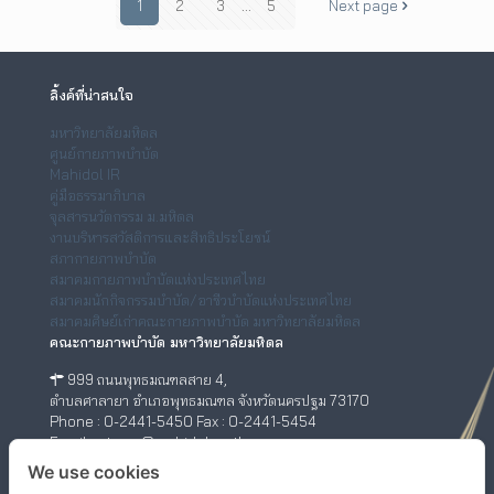
1
2
3
...
5
Next page
ลิ้งค์ที่น่าสนใจ
มหาวิทยาลัยมหิดล
ศูนย์กายภาพบำบัด
Mahidol IR
คู่มือธรรมาภิบาล
จุลสารนวัตกรรม ม.มหิดล
งานบริหารสวัสดิการและสิทธิประโยชน์
สภากายภาพบำบัด
สมาคมกายภาพบำบัดแห่งประเทศไทย
สมาคมนักกิจกรรมบำบัด/อาชีวบำบัดแห่งประเทศไทย
สมาคมศิษย์เก่าคณะกายภาพบำบัด มหาวิทยาลัยมหิดล
คณะกายภาพบำบัด มหาวิทยาลัยมหิดล
999 ถนนพุทธมณฑลสาย 4,
ตำบลศาลายา อำเภอพุทธมณฑล จังหวัดนครปฐม 73170
Phone : 0-2441-5450 Fax : 0-2441-5454
Email : ptwww@mahidol.ac.th
ศูนย์กายภาพบำบัด (เชิงสะพานสมเด็จพระปิ่นเกล้า)
We use cookies