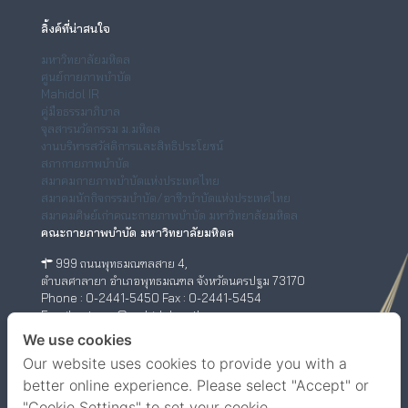
ลิ้งค์ที่น่าสนใจ
มหาวิทยาลัยมหิดล
ศูนย์กายภาพบำบัด
Mahidol IR
คู่มือธรรมาภิบาล
จุลสารนวัตกรรม ม.มหิดล
งานบริหารสวัสดิการและสิทธิประโยชน์
สภากายภาพบำบัด
สมาคมกายภาพบำบัดแห่งประเทศไทย
สมาคมนักกิจกรรมบำบัด/อาชีวบำบัดแห่งประเทศไทย
สมาคมศิษย์เก่าคณะกายภาพบำบัด มหาวิทยาลัยมหิดล
คณะกายภาพบำบัด มหาวิทยาลัยมหิดล
999 ถนนพุทธมณฑลสาย 4,
ตำบลศาลายา อำเภอพุทธมณฑล จังหวัดนครปฐม 73170
Phone : 0-2441-5450 Fax : 0-2441-5454
Email : ptwww@mahidol.ac.th
ศูนย์กายภาพบำบัด (เชิงสะพานสมเด็จพระปิ่นเกล้า)
We use cookies
Our website uses cookies to provide you with a
198/2 ถนนสมเด็จพระปิ่นเกล้า,
แขวงบางยี่ขัน เขตบางพลัด กรุงเทพฯ 10700
better online experience. Please select "Accept" or
Phone : 0-63-520-5151
"Cookie Settings" to set your cookie