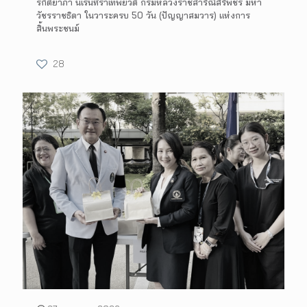
รกิติยาภา นเรนทิราเทพยวดี กรมหลวงราชสาริณีสิริพัชร มหา
วัชรราชธิดา ในวาระครบ 50 วัน (ปัญญาสมวาร) แห่งการ
สิ้นพระชนม์
28