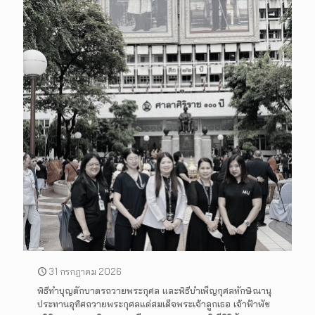
31 กรกฎาคม 2026
พิธีทำบุญตักบาตรถวายพระกุศล และพิธีบำเพ็ญกุศลทักษิณานุ
ประทานอุทิศถวายพระกุศลแด่สมเด็จพระเจ้าลูกเธอ เจ้าฟ้าพัช