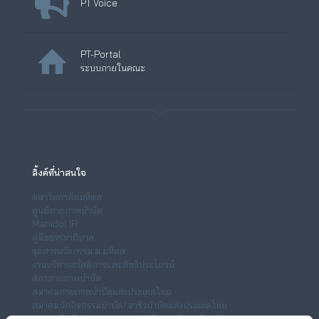
PT Voice
PT-Portal
ระบบภายในคณะ
ลิ้งค์ที่น่าสนใจ
มหาวิทยาลัยมหิดล
ศูนย์กายภาพบำบัด
Mahidol IR
คู่มือธรรมาภิบาล
จุลสารนวัตกรรม ม.มหิดล
งานบริหารสวัสดิการและสิทธิประโยชน์
สภากายภาพบำบัด
สมาคมกายภาพบำบัดแห่งประเทศไทย
สมาคมนักกิจกรรมบำบัด/อาชีวบำบัดแห่งประเทศไทย
สมาคมศิษย์เก่าคณะกายภาพบำบัด มหาวิทยาลัยมหิดล