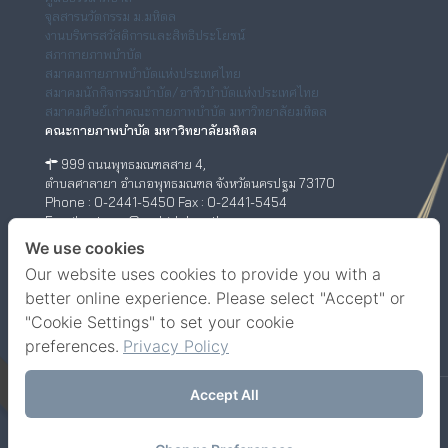
จุลสารนวัตกรรม ม.มหิดล
งานบริหารสวัสดิการและสิทธิประโยชน์
สภากายภาพบำบัด
สมาคมกายภาพบำบัดแห่งประเทศไทย
สมาคมนักกิจกรรมบำบัด/อาชีวบำบัดแห่งประเทศไทย
สมาคมศิษย์เก่าคณะกายภาพบำบัด มหาวิทยาลัยมหิดล
คณะกายภาพบำบัด มหาวิทยาลัยมหิดล
999 ถนนพุทธมณฑลสาย 4,
ตำบลศาลายา อำเภอพุทธมณฑล จังหวัดนครปฐม 73170
Phone : 0-2441-5450 Fax : 0-2441-5454
Email : ptwww@mahidol.ac.th
ศูนย์กายภาพบำบัด (เชิงสะพานสมเด็จพระปิ่นเกล้า)
We use cookies
Our website uses cookies to provide you with a
198/2 ถนนสมเด็จพระปิ่นเกล้า,
แขวงบางยี่ขัน เขตบางพลัด กรุงเทพฯ 10700
better online experience. Please select "Accept" or
Phone : 0-63-520-5151
"Cookie Settings" to set your cookie
Facebook
YouTube
preferences.
Privacy Policy
Accept All
© Faculty of Physical Therapy, Mahidol University.
Contact us