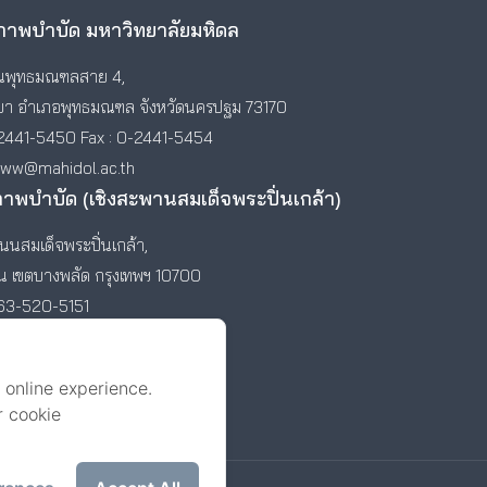
าพบำบัด มหาวิทยาลัยมหิดล
พุทธมณฑลสาย 4,
า อำเภอพุทธมณฑล จังหวัดนครปฐม 73170
2441-5450 Fax : 0-2441-5454
www@mahidol.ac.th
ภาพบำบัด (เชิงสะพานสมเด็จพระปิ่นเกล้า)
นสมเด็จพระปิ่นเกล้า,
ัน เขตบางพลัด กรุงเทพฯ 10700
-63-520-5151
 online experience.
r cookie