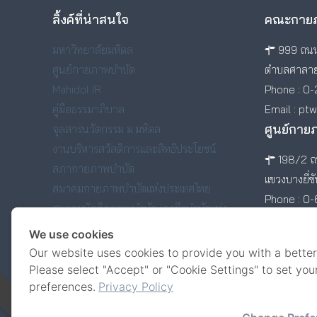
ลิ้งค์ที่น่าสนใจ
คณะกายภ
มหาวิทยาลัยมหิดล
999 ถนน
ศูนย์กายภาพบำบัด
ตำบลศาลาย
Mahidol IR
Phone : 0-
คู่มือธรรมาภิบาล
Email : pt
ศูนย์กาย
จุลสารนวัตกรรม ม.มหิดล
งานบริหารสวัสดิการและสิทธิประโยชน์
198/2 ถน
สภากายภาพบำบัด
แขวงบางยี่ข
สมาคมกายภาพบำบัดแห่งประเทศไทย
Phone : 0
สมาคมนักกิจกรรมบำบัด/อาชีวบำบัดแห่ง
ประเทศไทย
We use cookies
สมาคมศิษย์เก่าคณะกายภาพบำบัด มหาวิทยาลัย
Our website uses cookies to provide you with a better
มหิดล
Please select "Accept" or "Cookie Settings" to set you
preferences.
Privacy Policy