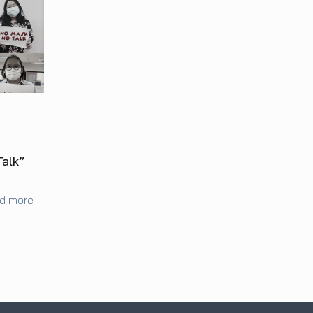
alk”
d more