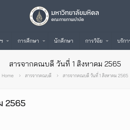
ะฯ
การศึกษา
นักศึกษา
การวิจัย
บริกา
สารจากคณบดี วันที่ 1 สิงหาคม 2565
Home
สารจากคณบดี
สารจากคณบดี วันที่ 1 สิงหาคม 2565
คม 2565