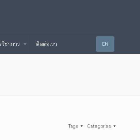
รวิชาการ
ติดต่อเรา
EN
Tags
Categories