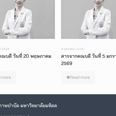
ม 2026
6 มกราคม 2026
ณบดี วันที่ 20 พฤษภาคม
สารจากคณบดี วันที่ 5 มก
2569
 more
Read more
าพบำบัด มหาวิทยาลัยมหิดล