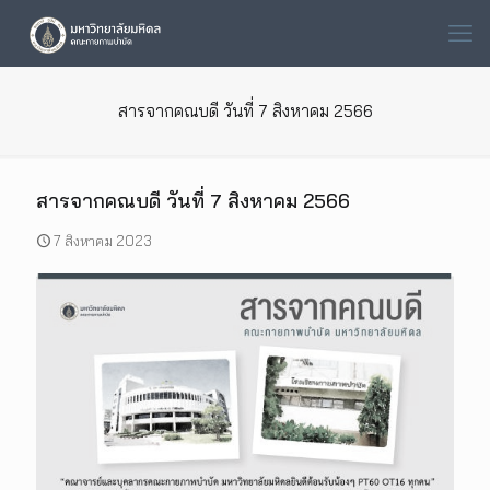
สารจากคณบดี วันที่ 7 สิงหาคม 2566
สารจากคณบดี วันที่ 7 สิงหาคม 2566
7 สิงหาคม 2023