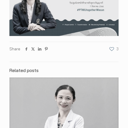
Share
3
Related posts