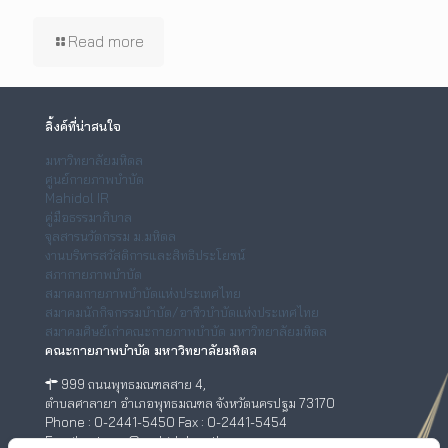
Read more
ลิ้งค์ที่น่าสนใจ
มหาวิทยาลัยมหิดล
ศูนย์กายภาพบำบัด
Mahidol IR
คู่มือธรรมาภิบาล
จุลสารนวัตกรรม ม.มหิดล
งานบริหารสวัสดิการและสิทธิประโยชน์
สภากายภาพบำบัด
สมาคมกายภาพบำบัดแห่งประเทศไทย
สมาคมนักกิจกรรมบำบัด/อาชีวบำบัดแห่งประเทศไทย
สมาคมศิษย์เก่าคณะกายภาพบำบัด มหาวิทยาลัยมหิดล
คณะกายภาพบำบัด มหาวิทยาลัยมหิดล
999 ถนนพุทธมณฑลสาย 4,
ตำบลศาลายา อำเภอพุทธมณฑล จังหวัดนครปฐม 73170
Phone : 0-2441-5450 Fax : 0-2441-5454
Email : ptwww@mahidol.ac.th