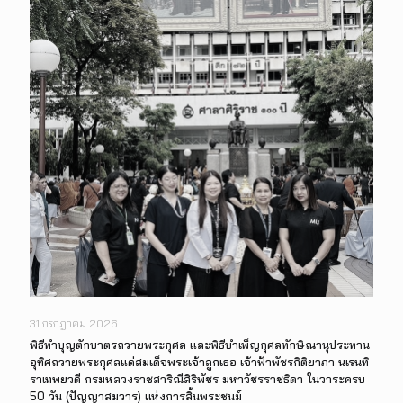
31 กรกฎาคม 2026
พิธีทำบุญตักบาตรถวายพระกุศล และพิธีบำเพ็ญกุศลทักษิณานุประทาน
อุทิศถวายพระกุศลแด่สมเด็จพระเจ้าลูกเธอ เจ้าฟ้าพัชรกิติยาภา นเรนทิ
ราเทพยวดี กรมหลวงราชสาริณีสิริพัชร มหาวัชรราชธิดา ในวาระครบ
50 วัน (ปัญญาสมวาร) แห่งการสิ้นพระชนม์