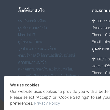
ลิ้งค์ที่น่าสนใจ
คณะกายภ
มหาวิทยาลัยมหิดล
999 ถนน
ศูนย์กายภาพบำบัด
ตำบลศาลาย
Mahidol IR
Phone : 0-
คู่มือธรรมาภิบาล
Email : pt
ศูนย์กาย
จุลสารนวัตกรรม ม.มหิดล
งานบริหารสวัสดิการและสิทธิประโยชน์
198/2 ถน
สภากายภาพบำบัด
แขวงบางยี่ข
สมาคมกายภาพบำบัดแห่งประเทศไทย
Phone : 0
สมาคมนักกิจกรรมบำบัด/อาชีวบำบัดแห่ง
ประเทศไทย
We use cookies
สมาคมศิษย์เก่าคณะกายภาพบำบัด มหาวิทยาลัย
Our website uses cookies to provide you with a better
มหิดล
Please select "Accept" or "Cookie Settings" to set you
preferences.
Privacy Policy