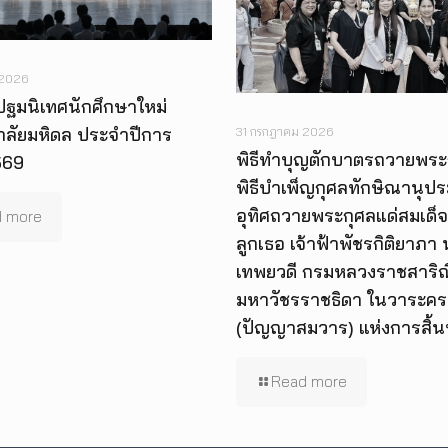
 2026
ปฐมนิเทศนักศึกษาใหม่
าลัยมหิดล ประจำปีการ
31 กรกฎาคม 2026
พิธีทำบุญตักบาตรถวายพระ
569
พิธีบำเพ็ญกุศลทักษิณานุป
อุทิศถวายพระกุศลแด่สมเด็จ
 more
ลูกเธอ เจ้าฟ้าพัชรกิติยาภา
เทพยวดี กรมหลวงราชสาริณี
มหาวัชรราชธิดา ในวาระคร
(ปัญญาสมวาร) แห่งการสิ้
Read more