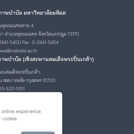
าพบำบัด มหาวิทยาลัยมหิดล
พุทธมณฑลสาย 4,
า อำเภอพุทธมณฑล จังหวัดนครปฐม 73170
2441-5450 Fax : 0-2441-5454
www@mahidol.ac.th
ภาพบำบัด (เชิงสะพานสมเด็จพระปิ่นเกล้า)
นสมเด็จพระปิ่นเกล้า,
ัน เขตบางพลัด กรุงเทพฯ 10700
-63-520-5151
 online experience.
r cookie