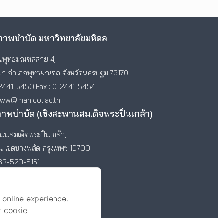
าพบำบัด มหาวิทยาลัยมหิดล
พุทธมณฑลสาย 4,
า อำเภอพุทธมณฑล จังหวัดนครปฐม 73170
2441-5450 Fax : 0-2441-5454
www@mahidol.ac.th
ภาพบำบัด (เชิงสะพานสมเด็จพระปิ่นเกล้า)
นสมเด็จพระปิ่นเกล้า,
ัน เขตบางพลัด กรุงเทพฯ 10700
-63-520-5151
 online experience.
r cookie