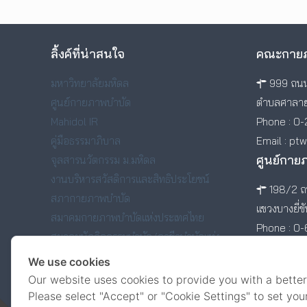
ลิ้งค์ที่น่าสนใจ
คณะกายภ
มหาวิทยาลัยมหิดล
999 ถนน
ศูนย์กายภาพบำบัด
ตำบลศาลาย
Mahidol IR
Phone : 0-
คู่มือธรรมาภิบาล
Email : pt
ศูนย์กาย
จุลสารนวัตกรรม ม.มหิดล
งานบริหารสวัสดิการและสิทธิประโยชน์
198/2 ถน
สภากายภาพบำบัด
แขวงบางยี่ข
สมาคมกายภาพบำบัดแห่งประเทศไทย
Phone : 0
สมาคมนักกิจกรรมบำบัด/อาชีวบำบัดแห่ง
ประเทศไทย
We use cookies
สมาคมศิษย์เก่าคณะกายภาพบำบัด มหาวิทยาลัย
Our website uses cookies to provide you with a better
มหิดล
Please select "Accept" or "Cookie Settings" to set you