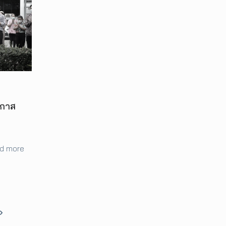
อกาส
d more