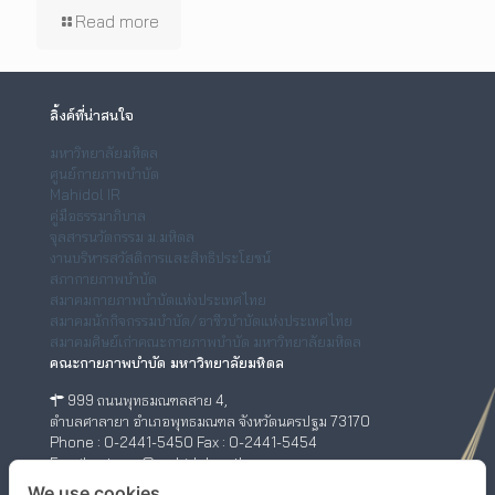
Read more
ลิ้งค์ที่น่าสนใจ
มหาวิทยาลัยมหิดล
ศูนย์กายภาพบำบัด
Mahidol IR
คู่มือธรรมาภิบาล
จุลสารนวัตกรรม ม.มหิดล
งานบริหารสวัสดิการและสิทธิประโยชน์
สภากายภาพบำบัด
สมาคมกายภาพบำบัดแห่งประเทศไทย
สมาคมนักกิจกรรมบำบัด/อาชีวบำบัดแห่งประเทศไทย
สมาคมศิษย์เก่าคณะกายภาพบำบัด มหาวิทยาลัยมหิดล
คณะกายภาพบำบัด มหาวิทยาลัยมหิดล
999 ถนนพุทธมณฑลสาย 4,
ตำบลศาลายา อำเภอพุทธมณฑล จังหวัดนครปฐม 73170
Phone : 0-2441-5450 Fax : 0-2441-5454
Email : ptwww@mahidol.ac.th
ศูนย์กายภาพบำบัด (เชิงสะพานสมเด็จพระปิ่นเกล้า)
We use cookies