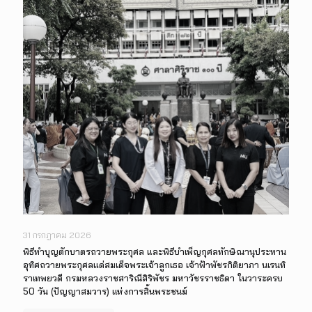
31 กรกฎาคม 2026
พิธีทำบุญตักบาตรถวายพระกุศล และพิธีบำเพ็ญกุศลทักษิณานุประทาน
อุทิศถวายพระกุศลแด่สมเด็จพระเจ้าลูกเธอ เจ้าฟ้าพัชรกิติยาภา นเรนทิ
ราเทพยวดี กรมหลวงราชสาริณีสิริพัชร มหาวัชรราชธิดา ในวาระครบ
50 วัน (ปัญญาสมวาร) แห่งการสิ้นพระชนม์