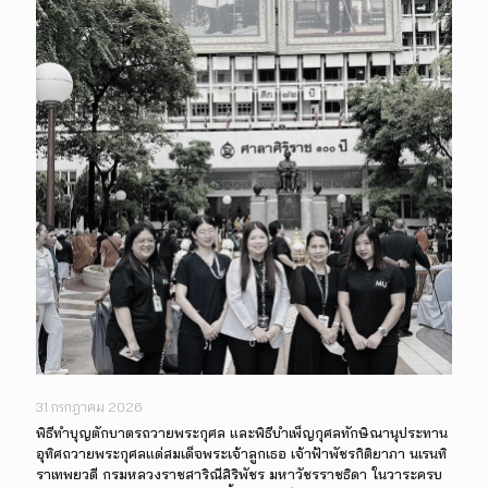
31 กรกฎาคม 2026
พิธีทำบุญตักบาตรถวายพระกุศล และพิธีบำเพ็ญกุศลทักษิณานุประทาน
อุทิศถวายพระกุศลแด่สมเด็จพระเจ้าลูกเธอ เจ้าฟ้าพัชรกิติยาภา นเรนทิ
ราเทพยวดี กรมหลวงราชสาริณีสิริพัชร มหาวัชรราชธิดา ในวาระครบ