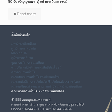
50 วัน (ปัญญาสมวาร) แห่งการสิ้นพระชนม์
Read more
ลิ้งค์ที่น่าสนใจ
มหาวิทยาลัยมหิดล
ศูนย์กายภาพบำบัด
Mahidol IR
คู่มือธรรมาภิบาล
จุลสารนวัตกรรม ม.มหิดล
งานบริหารสวัสดิการและสิทธิประโยชน์
สภากายภาพบำบัด
สมาคมกายภาพบำบัดแห่งประเทศไทย
สมาคมนักกิจกรรมบำบัด/อาชีวบำบัดแห่งประเทศไทย
สมาคมศิษย์เก่าคณะกายภาพบำบัด มหาวิทยาลัยมหิดล
คณะกายภาพบำบัด มหาวิทยาลัยมหิดล
999 ถนนพุทธมณฑลสาย 4,
ตำบลศาลายา อำเภอพุทธมณฑล จังหวัดนครปฐม 73170
Phone : 0-2441-5450 Fax : 0-2441-5454