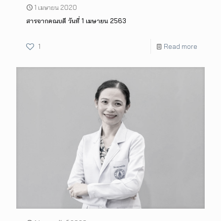
1 เมษายน 2020
สารจากคณบดี วันที่ 1 เมษายน 2563
1
Read more