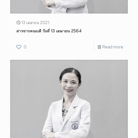
13 เมษายน 2021
สารจากคณบดี วันที่ 13 เมษายน 2564
0
Read more