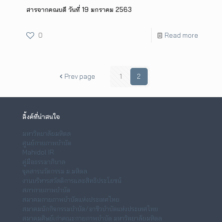
สารจากคณบดี วันที่ 19 มกราคม 2563
0
Read more
Prev page
1
2
ลิ้งค์ที่น่าสนใจ
มหาวิทยาลัยมหิดล
ศูนย์กายภาพบำบัด
Mahidol IR
คู่มือธรรมาภิบาล
จุลสารนวัตกรรม ม.มหิดล
งานบริหารสวัสดิการและสิทธิประโยชน์
สภากายภาพบำบัด
สมาคมกายภาพบำบัดแห่งประเทศไทย
สมาคมนักกิจกรรมบำบัด/อาชีวบำบัดแห่งประเทศไทย
สมาคมศิษย์เก่าคณะกายภาพบำบัด มหาวิทยาลัยมหิดล