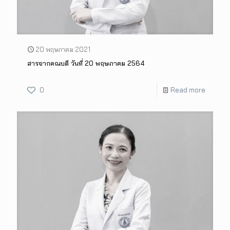
20 พฤษภาคม 2021
สารจากคณบดี วันที่ 20 พฤษภาคม 2564
0
Read more