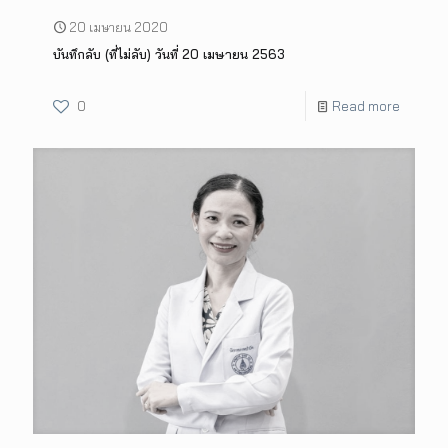
20 เมษายน 2020
บันทึกลับ (ที่ไม่ลับ) วันที่ 20 เมษายน 2563
0
Read more