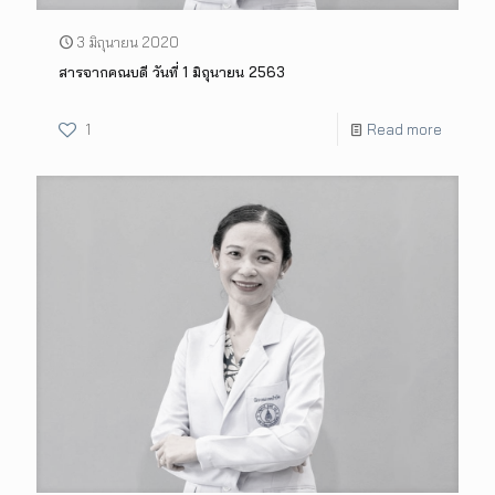
3 มิถุนายน 2020
สารจากคณบดี วันที่ 1 มิถุนายน 2563
1
Read more