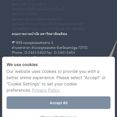
จุลสารนวัตกรรม ม.มหิดล
งานบริหารสวัสดิการและสิทธิประโยชน์
สภากายภาพบำบัด
สมาคมกายภาพบำบัดแห่งประเทศไทย
สมาคมนักกิจกรรมบำบัด/อาชีวบำบัดแห่งประเทศไทย
สมาคมศิษย์เก่าคณะกายภาพบำบัด มหาวิทยาลัยมหิดล
คณะกายภาพบำบัด มหาวิทยาลัยมหิดล
999 ถนนพุทธมณฑลสาย 4,
ตำบลศาลายา อำเภอพุทธมณฑล จังหวัดนครปฐม 73170
Phone : 0-2441-5450 Fax : 0-2441-5454
Email : ptwww@mahidol.ac.th
ศูนย์กายภาพบำบัด (เชิงสะพานสมเด็จพระปิ่นเกล้า)
We use cookies
Our website uses cookies to provide you with a
198/2 ถนนสมเด็จพระปิ่นเกล้า,
แขวงบางยี่ขัน เขตบางพลัด กรุงเทพฯ 10700
better online experience. Please select "Accept" or
Phone : 0-63-520-5151
"Cookie Settings" to set your cookie
Facebook
YouTube
preferences.
Privacy Policy
Accept All
© Faculty of Physical Therapy, Mahidol University.
Contact us