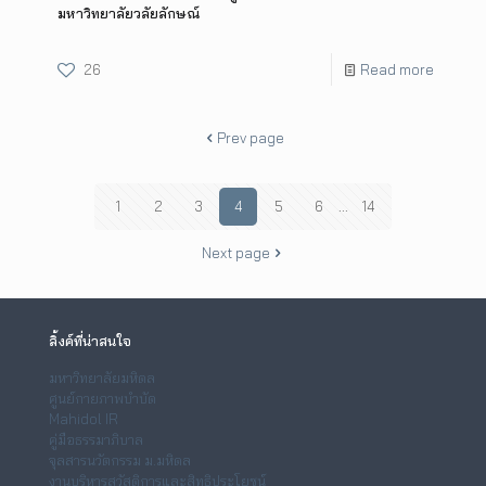
มหาวิทยาลัยวลัยลักษณ์
26
Read more
Prev page
1
2
3
4
5
6
...
14
Next page
ลิ้งค์ที่น่าสนใจ
มหาวิทยาลัยมหิดล
ศูนย์กายภาพบำบัด
Mahidol IR
คู่มือธรรมาภิบาล
จุลสารนวัตกรรม ม.มหิดล
งานบริหารสวัสดิการและสิทธิประโยชน์