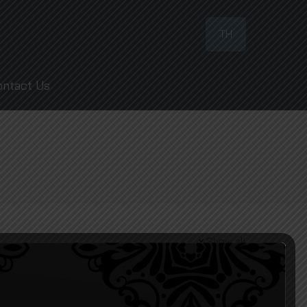
TH
ontact Us
Show all