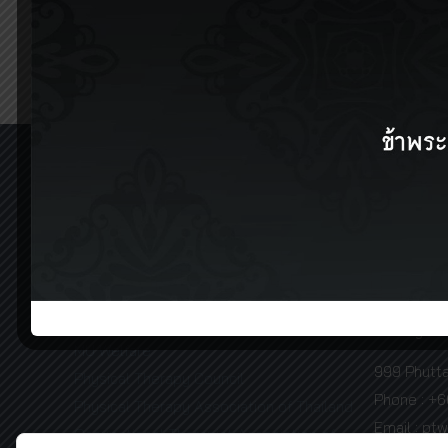
Interesting Links
Physical T
Faculty of
Mahidol University
198/2 Somd
Physical Therapy Center
District, 
Mahidol IR
Phone : +
Code of Governance Handbook
MU Innovative Newsletter
Faculty of
MU Welfare
999 Phutt
Physical Therapy Council
Phone : +
Physical Therapy Association of Thailand
Email : pt
Occupational Therapist Association of