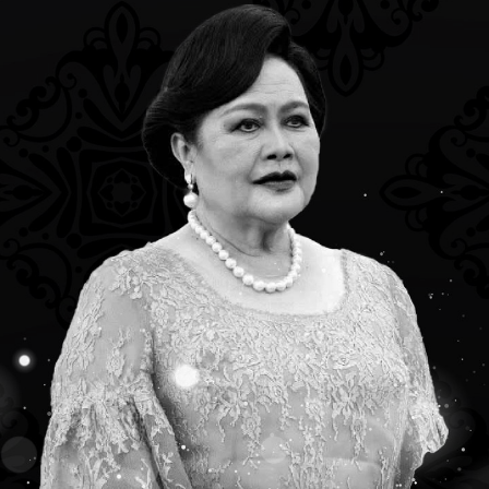
มกราคม 2022
15 มกราคม 2022
ายพิเศษหัวข้อ “กิจกรรม
“ม.มหิดล จัดหลักสูตรการ
ในผู้ป่วยเฉพาะราย” โดย
จัดการความปวด สู่การเป
.ศุภธิดา สรศักดิ์
กายบำบัดมืออาชีพ” โดย
ผศ.ดร.กภ.ทิพย์วดี บรรพ
จันทร์ ประธานหลักสูตรว
Read more
ศาสตรมหาบัณฑิตสาขาวิ
กายภาพ
1
Rea