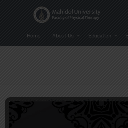
Home
About Us
Education
Filter by
Categories
Tags
Authors