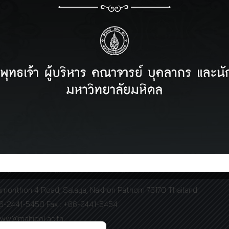
Prev page
1
2
3
Next page
Facebook
herapy Center (Pinklao)
 Physical Therapy, Mahidol University
et Phra Pinklao Road, Bang Yee Kun Subdistrict, Bang Phlat
Bangkok 10700
66-63-520-5151
 Physical Therapy, Mahidol University
amonthon 4 Road, Salaya, Nakhon Pathom 73170 Thailand
66-2441-5450 Fax : +66-2441-5454
www@mahidol.ac.th