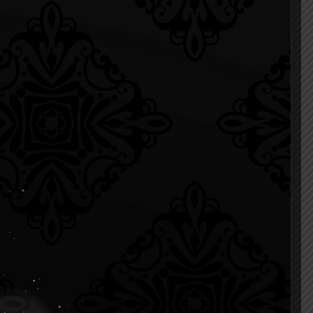
13 มกราคม 2022
สวัสดีปีใหม่และรับพร จาก
็นนัก
คณบดีคณะแพทยศาสตร์
ศิริราชพยาบาล เนื่องในโอกาส
ระ
วันขึ้นปีใหม่ 2565
ิทยา
ชา
1
Read more
d more