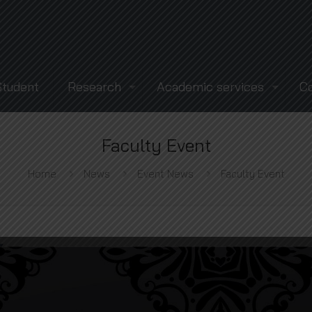
Student
Research
Academic services
C
Faculty Event
Home
News
Event News
Faculty Event