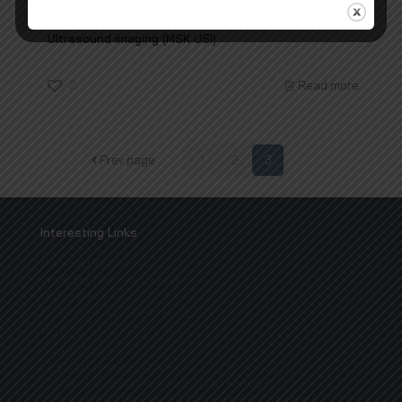
การจัดงานประชุมวิชาการ หัวข้อ Musculoskeletal
Ultrasound imaging (MSK USI)
2
Read more
Prev page
1
2
3
Interesting Links
Mahidol University
Physical Therapy Center
Mahidol IR
Code of Governance Handbook
MU Innovative Newsletter
MU Welfare
Physical Therapy Council
Physical Therapy Association of Thailand
Occupational Therapist Association of Thailand