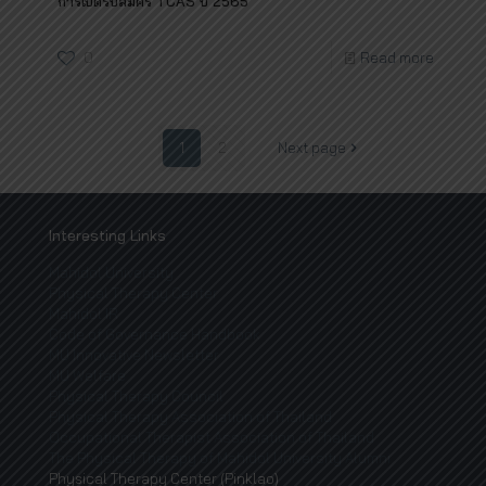
การเปิดรับสมัคร TCAS ปี 2565
0
Read more
1
2
Next page
Interesting Links
Mahidol University
Physical Therapy Center
Mahidol IR
Code of Governance Handbook
MU Innovative Newsletter
MU Welfare
Physical Therapy Council
Physical Therapy Association of Thailand
Occupational Therapist Association of Thailand
The Physical Therapy of Mahidol University Alumni
Physical Therapy Center (Pinklao)