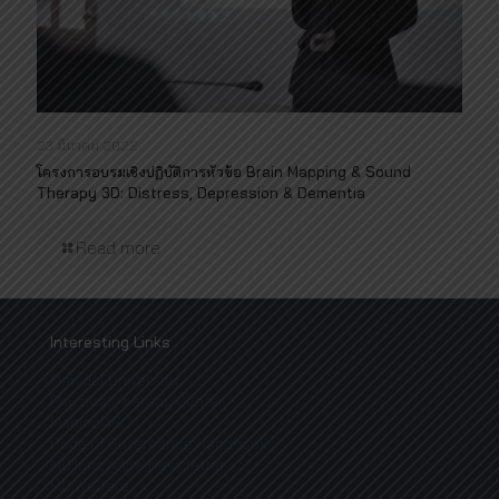
23 มีนาคม 2022
โครงการอบรมเชิงปฏิบัติการหัวข้อ Brain Mapping & Sound
Therapy 3D: Distress, Depression & Dementia
Read more
Interesting Links
Mahidol University
Physical Therapy Center
Mahidol IR
Code of Governance Handbook
MU Innovative Newsletter
MU Welfare