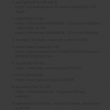
นสพ.ไทยโพสต์ 10-1-65 หน้า 10
https://op.mahidol.ac.th/th/twitter/news-2022-1-10-
13.pdf
LINE TODAY 9-1-65
https://liff.line.me/1454988218.../v2/article/mW2360e..
. LINE TODAY 16-1-65
https://liff.line.me/1454988218.../v2/article/RBrKnVq...
สยามรัฐ 9-1-65 https://siamrath.co.th/n/312097
Health News Thailand 8-1-65
https://www.facebook.com/143696702651835/posts/1
561889000832591/?d=n
ThaiPR.NET 10-1-65
https://www.thaipr.net/education/3142071
RYT9.COM 10-1-65
https://www.ryt9.com/s/prg/3287619
นิตยสารสาระวิทย์ 10-1-65
https://www.nstda.or.th/.../physical-therapy-
mahidol.../
เมดิคอลไทม์ 10-1-65 http://medi.co.th/news_detail4.php?
q_id=563