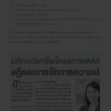
เส้นทางเศรษฐี 16-1-65
https://www.sentangsedtee.com/today-
news/article_201564
https://www.facebook.com/161805237296029/posts/2
297532660389932/?d=n
Cr: สัมภาษณ์ และเขียนข่าวโดย ฐิติรัตน์ เดชพรหม นักประชาสัมพันธ์
(ชำนาญการ) งานสื่อสารองค์กร กองบริหารงานทั่วไป สำนักงานอธิการบดี
มหาวิทยาลัยมหิดล โทร. 0-2849-6210