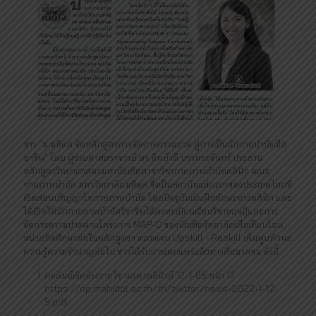
ข่าว "ม.มหิดล จัดหลักสูตรการจัดการความปวด สู่การเป็นนักกายบำบัดมือ
อาชีพ" โดย ผู้ช่วยศาสตราจารย์ ดร.ทิพย์วดี บรรพระจันทร์ ประธาน
หลักสูตรวิทยาศาสตรมหาบัณฑิตสาขาวิชากายภาพบำบัดคลินิก คณะ
กายภาพบำบัด มหาวิทยาลัยมหิดล ซึ่งเป็นสถาบันแห่งแรกของประเทศไทยที่
เปิดสอนปริญญาโทกายภาพบำบัด โดยปัจจุบันเน้นฝึกทักษะทางคลินิก และ
ได้เปิดให้นักกายภาพบำบัดวิชาชีพได้ลงทะเบียนเรียนวิชาทฤษฎีและการ
จัดการความปวดผ่านโครงการ MAP-C ของบัณฑิตวิทยาลัยเพื่อเทียบโอน
หน่วยกิตศึกษาต่อในหลักสูตรฯ ตลอดจน Upskill - Reskill เพิ่มพูนทักษะ
ความรู้ความชำนาญต่อไป ข่าวได้รับการเผยแพร่แล้วทางสื่อมวลชน ดังนี้
คอลัมน์เช็คอัพกายใจ นสพ.เดลินิวส์ 12-1-65 หน้า 17
https://op.mahidol.ac.th/th/twitter/news-2022-1-12-
5.pdf