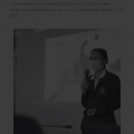
กายภาพบำบัดและประชาชนทั่วไปรวม 30 คน โดยได้รับเกียรติจาก
ผศ.ดร.ก.บ.ศุภลักษณ์ เข็มทอง และ อ.ดร.ก.บ.วินัย ฉัตรทอง เป็นวิทยากรใน
ครั้งนี้