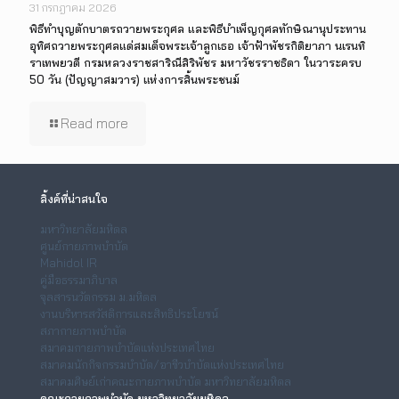
31 กรกฎาคม 2026
พิธีทำบุญตักบาตรถวายพระกุศล และพิธีบำเพ็ญกุศลทักษิณานุประทาน
อุทิศถวายพระกุศลแด่สมเด็จพระเจ้าลูกเธอ เจ้าฟ้าพัชรกิติยาภา นเรนทิ
ราเทพยวดี กรมหลวงราชสาริณีสิริพัชร มหาวัชรราชธิดา ในวาระครบ
50 วัน (ปัญญาสมวาร) แห่งการสิ้นพระชนม์
Read more
ลิ้งค์ที่น่าสนใจ
มหาวิทยาลัยมหิดล
ศูนย์กายภาพบำบัด
Mahidol IR
คู่มือธรรมาภิบาล
จุลสารนวัตกรรม ม.มหิดล
งานบริหารสวัสดิการและสิทธิประโยชน์
สภากายภาพบำบัด
สมาคมกายภาพบำบัดแห่งประเทศไทย
สมาคมนักกิจกรรมบำบัด/อาชีวบำบัดแห่งประเทศไทย
สมาคมศิษย์เก่าคณะกายภาพบำบัด มหาวิทยาลัยมหิดล
คณะกายภาพบำบัด มหาวิทยาลัยมหิดล