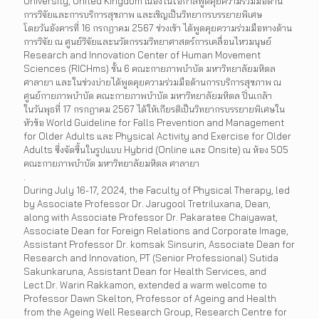
University, United Kingdom เนื่องในโอกาสพูดคุยความร่วมมือด้าน
การวิจัยและการบริการสุขภาพ และเชิญเป็นวิทยากรบรรยายพิเศษ
โดยวันอังคารที่ 16 กรกฎาคม 2567 ช่วงเช้า ได้พูดคุยความร่วมมือทางด้าน
การวิจัย ณ ศูนย์วิจัยและนวัตกรรมวิทยาศาสตร์การเคลื่อนไหวมนุษย์
Research and Innovation Center of Human Movement
Sciences (RICHms) ชั้น 6 คณะกายภาพบำบัด มหาวิทยาลัยมหิดล
ศาลายา และในช่วงบ่ายได้พูดคุยความร่วมมือด้านการบริการสุขภาพ ณ
ศูนย์กายภาพบำบัด คณะกายภาพบำบัด มหาวิทยาลัยมหิดล ปิ่นเกล้า
ในวันพุธที่ 17 กรกฎาคม 2567 ได้ให้เกียรติเป็นวิทยากรบรรยายพิเศษใน
หัวข้อ World Guideline for Falls Prevention and Management
for Older Adults และ Physical Activity and Exercise for Older
Adults ซึ่งจัดขึ้นในรูปแบบ Hybrid (Online และ Onsite) ณ ห้อง 505
คณะกายภาพบำบัด มหาวิทยาลัยมหิดล ศาลายา
.
During July 16-17, 2024, the Faculty of Physical Therapy, led
by Associate Professor Dr. Jarugool Tretriluxana, Dean,
along with Associate Professor Dr. Pakaratee Chaiyawat,
Associate Dean for Foreign Relations and Corporate Image,
Assistant Professor Dr. komsak Sinsurin, Associate Dean for
Research and Innovation, PT (Senior Professional) Sutida
Sakunkaruna, Assistant Dean for Health Services, and
Lect.Dr. Warin Rakkamon, extended a warm welcome to
Professor Dawn Skelton, Professor of Ageing and Health
from the Ageing Well Research Group, Research Centre for