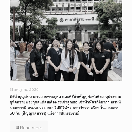
31 กรกฎาคม 2026
พิธีทำบุญตักบาตรถวายพระกุศล และพิธีบำเพ็ญกุศลทักษิณานุประทาน
อุทิศถวายพระกุศลแด่สมเด็จพระเจ้าลูกเธอ เจ้าฟ้าพัชรกิติยาภา นเรนทิ
ราเทพยวดี กรมหลวงราชสาริณีสิริพัชร มหาวัชรราชธิดา ในวาระครบ
50 วัน (ปัญญาสมวาร) แห่งการสิ้นพระชนม์
Read more