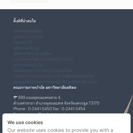
ลิ้งค์ที่น่าสนใจ
มหาวิทยาลัยมหิดล
ศูนย์กายภาพบำบัด
Mahidol IR
คู่มือธรรมาภิบาล
จุลสารนวัตกรรม ม.มหิดล
งานบริหารสวัสดิการและสิทธิประโยชน์
สภากายภาพบำบัด
สมาคมกายภาพบำบัดแห่งประเทศไทย
สมาคมนักกิจกรรมบำบัด/อาชีวบำบัดแห่งประเทศไทย
สมาคมศิษย์เก่าคณะกายภาพบำบัด มหาวิทยาลัยมหิดล
คณะกายภาพบำบัด มหาวิทยาลัยมหิดล
999 ถนนพุทธมณฑลสาย 4,
ตำบลศาลายา อำเภอพุทธมณฑล จังหวัดนครปฐม 73170
Phone : 0-2441-5450 Fax : 0-2441-5454
Email : ptwww@mahidol.ac.th
ศูนย์กายภาพบำบัด (เชิงสะพานสมเด็จพระปิ่นเกล้า)
We use cookies
Our website uses cookies to provide you with a
198/2 ถนนสมเด็จพระปิ่นเกล้า,