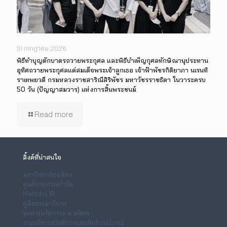
31 กรกฎาคม 2026
พิธีทำบุญตักบาตรถวายพระกุศล และพิธีบำเพ็ญกุศลทักษิณานุประทาน
อุทิศถวายพระกุศลแด่สมเด็จพระเจ้าลูกเธอ เจ้าฟ้าพัชรกิติยาภา นเรนทิ
ราเทพยวดี กรมหลวงราชสาริณีสิริพัชร มหาวัชรราชธิดา ในวาระครบ
50 วัน (ปัญญาสมวาร) แห่งการสิ้นพระชนม์
Read more
ลิ้งค์ที่น่าสนใจ
มหาวิทยาลัยมหิดล
ศูนย์กายภาพบำบัด
Mahidol IR
คู่มือธรรมาภิบาล
จุลสารนวัตกรรม ม.มหิดล
งานบริหารสวัสดิการและสิทธิประโยชน์