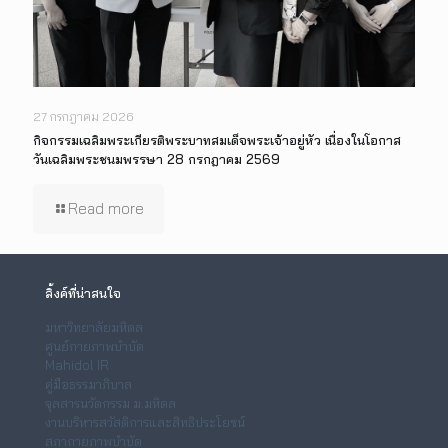
27 กรกฎาคม 2026
กิจกรรมเฉลิมพระเกียรติพระบาทสมเด็จพระเจ้าอยู่หัว เนื่องในโอกาส
วันเฉลิมพระชนมพรรษา 28 กรกฎาคม 2569
Read more
ลิ้งค์ที่น่าสนใจ
มหาวิทยาลัยมหิดล
ศูนย์กายภาพบำบัด
Mahidol IR
คู่มือธรรมาภิบาล
จุลสารนวัตกรรม ม.มหิดล
งานบริหารสวัสดิการและสิทธิประโยชน์
สภากายภาพบำบัด