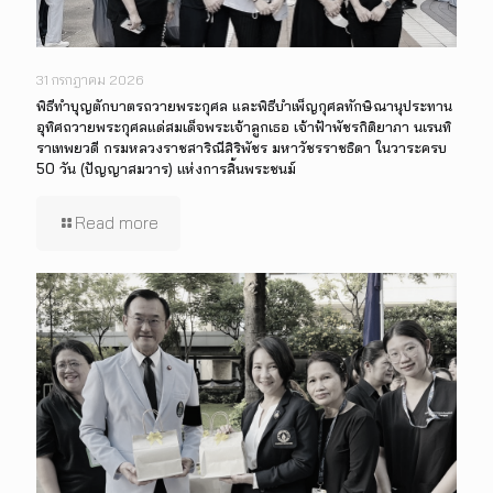
31 กรกฎาคม 2026
พิธีทำบุญตักบาตรถวายพระกุศล และพิธีบำเพ็ญกุศลทักษิณานุประทาน
อุทิศถวายพระกุศลแด่สมเด็จพระเจ้าลูกเธอ เจ้าฟ้าพัชรกิติยาภา นเรนทิ
ราเทพยวดี กรมหลวงราชสาริณีสิริพัชร มหาวัชรราชธิดา ในวาระครบ
50 วัน (ปัญญาสมวาร) แห่งการสิ้นพระชนม์
Read more