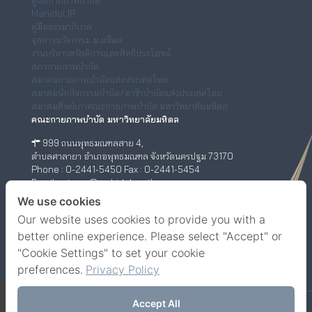
Mahidol IR
คู่มือธรรมาภิบาล
จุลสารนวัตกรรม ม.มหิดล
งานบริหารสวัสดิการและสิทธิประโยชน์
สภากายภาพบำบัด
สมาคมกายภาพบำบัดแห่งประเทศไทย
สมาคมนักกิจกรรมบำบัด/อาชีวบำบัดแห่งประเทศไทย
สมาคมศิษย์เก่าคณะกายภาพบำบัด มหาวิทยาลัยมหิดล
คณะกายภาพบำบัด มหาวิทยาลัยมหิดล
999 ถนนพุทธมณฑลสาย 4,
ตำบลศาลายา อำเภอพุทธมณฑล จังหวัดนครปฐม 73170
Phone : 0-2441-5450 Fax : 0-2441-5454
Email : ptwww@mahidol.ac.th
ศูนย์กายภาพบำบัด (เชิงสะพานสมเด็จพระปิ่นเกล้า)
We use cookies
Our website uses cookies to provide you with a
198/2 ถนนสมเด็จพระปิ่นเกล้า,
แขวงบางยี่ขัน เขตบางพลัด กรุงเทพฯ 10700
better online experience. Please select "Accept" or
Phone : 0-63-520-5151
"Cookie Settings" to set your cookie
Facebook
YouTube
preferences.
Privacy Policy
Accept All