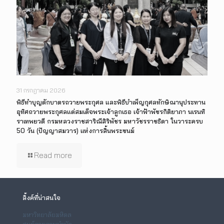
31 กรกฎาคม 2026
พิธีทำบุญตักบาตรถวายพระกุศล และพิธีบำเพ็ญกุศลทักษิณานุประทาน
อุทิศถวายพระกุศลแด่สมเด็จพระเจ้าลูกเธอ เจ้าฟ้าพัชรกิติยาภา นเรนทิ
ราเทพยวดี กรมหลวงราชสาริณีสิริพัชร มหาวัชรราชธิดา ในวาระครบ
50 วัน (ปัญญาสมวาร) แห่งการสิ้นพระชนม์
Read more
ลิ้งค์ที่น่าสนใจ
มหาวิทยาลัยมหิดล
ศูนย์กายภาพบำบัด