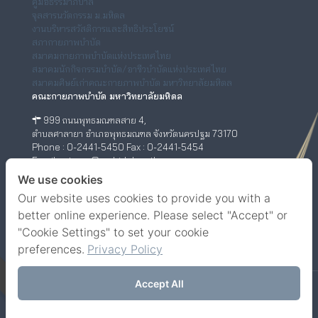
คู่มือธรรมาภิบาล
จุลสารนวัตกรรม ม.มหิดล
งานบริหารสวัสดิการและสิทธิประโยชน์
สภากายภาพบำบัด
สมาคมกายภาพบำบัดแห่งประเทศไทย
สมาคมนักกิจกรรมบำบัด/อาชีวบำบัดแห่งประเทศไทย
สมาคมศิษย์เก่าคณะกายภาพบำบัด มหาวิทยาลัยมหิดล
คณะกายภาพบำบัด มหาวิทยาลัยมหิดล
999 ถนนพุทธมณฑลสาย 4,
ตำบลศาลายา อำเภอพุทธมณฑล จังหวัดนครปฐม 73170
Phone : 0-2441-5450 Fax : 0-2441-5454
Email : ptwww@mahidol.ac.th
ศูนย์กายภาพบำบัด (เชิงสะพานสมเด็จพระปิ่นเกล้า)
We use cookies
Our website uses cookies to provide you with a
198/2 ถนนสมเด็จพระปิ่นเกล้า,
แขวงบางยี่ขัน เขตบางพลัด กรุงเทพฯ 10700
better online experience. Please select "Accept" or
Phone : 0-63-520-5151
"Cookie Settings" to set your cookie
Facebook
YouTube
preferences.
Privacy Policy
Accept All
© Faculty of Physical Therapy, Mahidol University.
Contact us