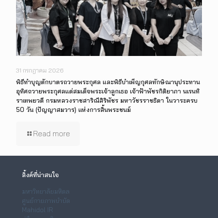
31 กรกฎาคม 2026
พิธีทำบุญตักบาตรถวายพระกุศล และพิธีบำเพ็ญกุศลทักษิณานุประทาน
อุทิศถวายพระกุศลแด่สมเด็จพระเจ้าลูกเธอ เจ้าฟ้าพัชรกิติยาภา นเรนทิ
ราเทพยวดี กรมหลวงราชสาริณีสิริพัชร มหาวัชรราชธิดา ในวาระครบ
50 วัน (ปัญญาสมวาร) แห่งการสิ้นพระชนม์
Read more
ลิ้งค์ที่น่าสนใจ
มหาวิทยาลัยมหิดล
ศูนย์กายภาพบำบัด
Mahidol IR