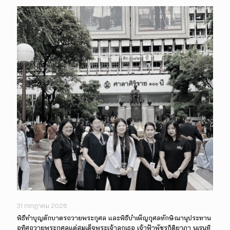
31 กรกฎาคม 2026
พิธีทำบุญตักบาตรถวายพระกุศล และพิธีบำเพ็ญกุศลทักษิณานุประทาน
อุทิศถวายพระกุศลแด่สมเด็จพระเจ้าลูกเธอ เจ้าฟ้าพัชรกิติยาภา นเรนทิ