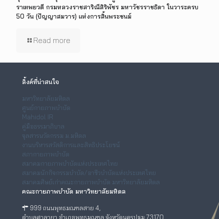
ราเทพยวดี กรมหลวงราชสาริณีสิริพัชร มหาวัชรราชธิดา ในวาระครบ
50 วัน (ปัญญาสมวาร) แห่งการสิ้นพระชนม์
Read more
ลิ้งค์ที่น่าสนใจ
มหาวิทยาลัยมหิดล
ศูนย์กายภาพบำบัด
Mahidol IR
คู่มือธรรมาภิบาล
จุลสารนวัตกรรม ม.มหิดล
งานบริหารสวัสดิการและสิทธิประโยชน์
สภากายภาพบำบัด
สมาคมกายภาพบำบัดแห่งประเทศไทย
สมาคมนักกิจกรรมบำบัด/อาชีวบำบัดแห่งประเทศไทย
สมาคมศิษย์เก่าคณะกายภาพบำบัด มหาวิทยาลัยมหิดล
คณะกายภาพบำบัด มหาวิทยาลัยมหิดล
999 ถนนพุทธมณฑลสาย 4,
ตำบลศาลายา อำเภอพุทธมณฑล จังหวัดนครปฐม 73170