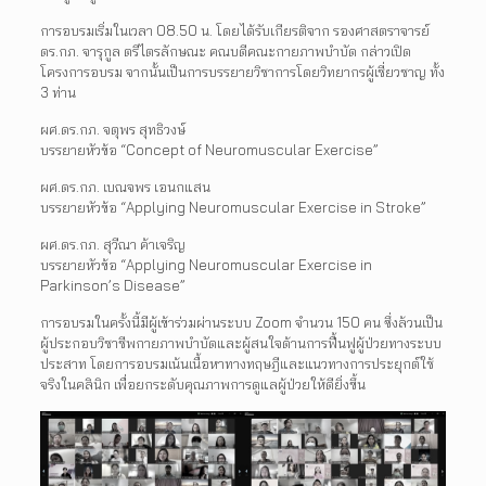
การอบรมเริ่มในเวลา 08.50 น. โดยได้รับเกียรติจาก รองศาสตราจารย์
ดร.กภ. จารุกูล ตรีไตรลักษณะ คณบดีคณะกายภาพบำบัด กล่าวเปิด
โครงการอบรม จากนั้นเป็นการบรรยายวิชาการโดยวิทยากรผู้เชี่ยวชาญ ทั้ง
3 ท่าน
ผศ.ดร.กภ. จตุพร สุทธิวงษ์
บรรยายหัวข้อ “Concept of Neuromuscular Exercise”
ผศ.ดร.กภ. เบณจพร เอนกแสน
บรรยายหัวข้อ “Applying Neuromuscular Exercise in Stroke”
ผศ.ดร.กภ. สุวีณา ค้าเจริญ
บรรยายหัวข้อ “Applying Neuromuscular Exercise in
Parkinson’s Disease”
การอบรมในครั้งนี้มีผู้เข้าร่วมผ่านระบบ Zoom จำนวน 150 คน ซึ่งล้วนเป็น
ผู้ประกอบวิชาชีพกายภาพบำบัดและผู้สนใจด้านการฟื้นฟูผู้ป่วยทางระบบ
ประสาท โดยการอบรมเน้นเนื้อหาทางทฤษฎีและแนวทางการประยุกต์ใช้
จริงในคลินิก เพื่อยกระดับคุณภาพการดูแลผู้ป่วยให้ดียิ่งขึ้น