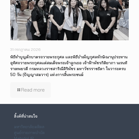
31 กรกฎาคม 2026
พิธีทำบุญตักบาตรถวายพระกุศล และพิธีบำเพ็ญกุศลทักษิณานุประทาน
อุทิศถวายพระกุศลแด่สมเด็จพระเจ้าลูกเธอ เจ้าฟ้าพัชรกิติยาภา นเรนทิ
ราเทพยวดี กรมหลวงราชสาริณีสิริพัชร มหาวัชรราชธิดา ในวาระครบ
50 วัน (ปัญญาสมวาร) แห่งการสิ้นพระชนม์
Read more
ลิ้งค์ที่น่าสนใจ
มหาวิทยาลัยมหิดล
ศูนย์กายภาพบำบัด
Mahidol IR