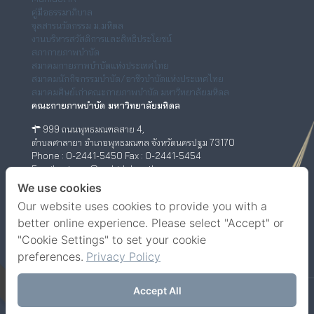
คู่มือธรรมาภิบาล
จุลสารนวัตกรรม ม.มหิดล
งานบริหารสวัสดิการและสิทธิประโยชน์
สภากายภาพบำบัด
สมาคมกายภาพบำบัดแห่งประเทศไทย
สมาคมนักกิจกรรมบำบัด/อาชีวบำบัดแห่งประเทศไทย
สมาคมศิษย์เก่าคณะกายภาพบำบัด มหาวิทยาลัยมหิดล
คณะกายภาพบำบัด มหาวิทยาลัยมหิดล
999 ถนนพุทธมณฑลสาย 4,
ตำบลศาลายา อำเภอพุทธมณฑล จังหวัดนครปฐม 73170
Phone : 0-2441-5450 Fax : 0-2441-5454
Email : ptwww@mahidol.ac.th
ศูนย์กายภาพบำบัด (เชิงสะพานสมเด็จพระปิ่นเกล้า)
We use cookies
Our website uses cookies to provide you with a
198/2 ถนนสมเด็จพระปิ่นเกล้า,
แขวงบางยี่ขัน เขตบางพลัด กรุงเทพฯ 10700
better online experience. Please select "Accept" or
Phone : 0-63-520-5151
"Cookie Settings" to set your cookie
Facebook
YouTube
preferences.
Privacy Policy
Accept All
© Faculty of Physical Therapy, Mahidol University.