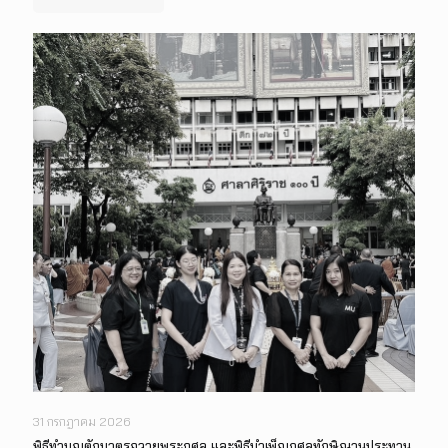
31 กรกฎาคม 2026
พิธีทำบุญตักบาตรถวายพระกุศล และพิธีบำเพ็ญกุศลทักษิณานุประทาน