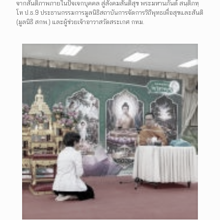
จากสันติภาพภายในปัจเจกบุคคล สู่สังคมสันติสุข พระมหานภันต์ สนฺติภทฺ
โท ป.ธ.9 ประธานกรรมการมูลนิธิสถาบันการจัดการวิถีพุทธเพื่อสุขและสันติ
(มูลนิธิ สกพ.) และผู้ช่วยเจ้าอาวาสวัดสระเกศ กทม.