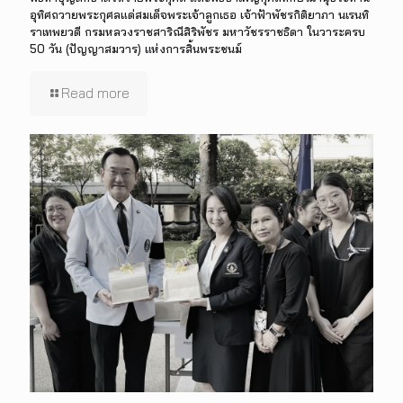
อุทิศถวายพระกุศลแด่สมเด็จพระเจ้าลูกเธอ เจ้าฟ้าพัชรกิติยาภา นเรนทิ
ราเทพยวดี กรมหลวงราชสาริณีสิริพัชร มหาวัชรราชธิดา ในวาระครบ
50 วัน (ปัญญาสมวาร) แห่งการสิ้นพระชนม์
Read more