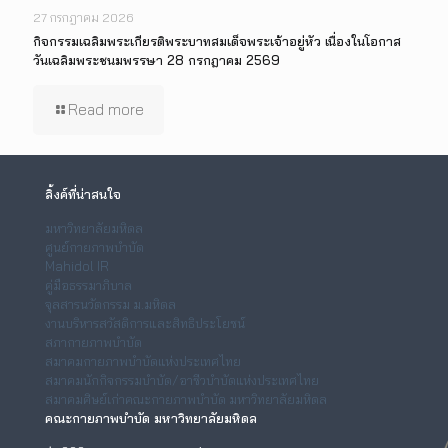
27 กรกฎาคม 2026
กิจกรรมเฉลิมพระเกียรติพระบาทสมเด็จพระเจ้าอยู่หัว เนื่องในโอกาส
วันเฉลิมพระชนมพรรษา 28 กรกฎาคม 2569
Read more
ลิ้งค์ที่น่าสนใจ
มหาวิทยาลัยมหิดล
ศูนย์กายภาพบำบัด
Mahidol IR
คู่มือธรรมาภิบาล
จุลสารนวัตกรรม ม.มหิดล
งานบริหารสวัสดิการและสิทธิประโยชน์
สภากายภาพบำบัด
สมาคมกายภาพบำบัดแห่งประเทศไทย
สมาคมนักกิจกรรมบำบัด/อาชีวบำบัดแห่งประเทศไทย
สมาคมศิษย์เก่าคณะกายภาพบำบัด มหาวิทยาลัยมหิดล
คณะกายภาพบำบัด มหาวิทยาลัยมหิดล